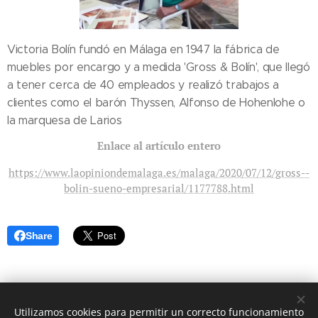
Victoria Bolín fundó en Málaga en 1947 la fábrica de
muebles por encargo y a medida 'Gross & Bolín', que llegó
a tener cerca de 40 empleados y realizó trabajos a
clientes como el barón Thyssen, Alfonso de Hohenlohe o
la marquesa de Larios
Enlace al artículo entero
https://www.laopiniondemalaga.es/malaga/2020/07/12/gross--
bolin-sueno-empresarial/1177788.html
Share
Utilizamos cookies para permitir un correcto funcionamiento