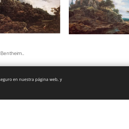
Bentheim...
 seguro en nuestra página web, y
b fue creada con Webnode.
Crea tu propia web
gratis hoy mismo!
© 2017 Alex Benthem. Barcelona
Creado con
Webnode
Cookies